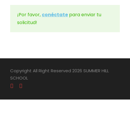
¡Por favor,
conéctate
para enviar tu
solicitud!
Copyright All Right Reserved 2026 SUMMER HILL
SCHOOL