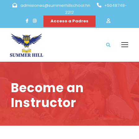
admisiones@summerhillschool.hn
+5048748-
2212
Acceso a Padres
Become an
Instructor