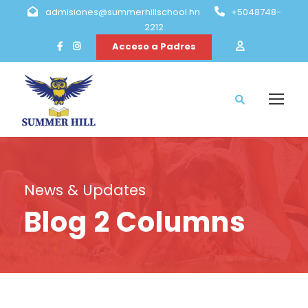
admisiones@summerhillschool.hn
+5048748-
2212
Acceso a Padres
News & Updates
Blog 2 Columns