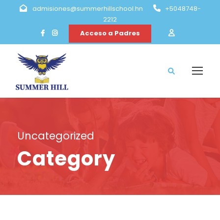
admisiones@summerhillschool.hn
+5048748-
2212
Acceso a Padres
Uncategorized
Category