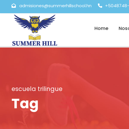
admisiones@summerhillschool.hn
+5048748-
Home
Nos
escuela trilingue
Tag