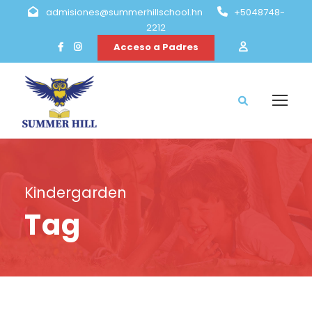
admisiones@summerhillschool.hn
+5048748-
2212
Acceso a Padres
Kindergarden
Tag