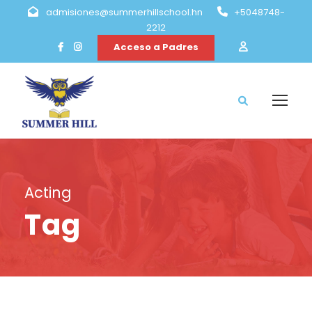
admisiones@summerhillschool.hn
+5048748-
2212
Acceso a Padres
Acting
Tag